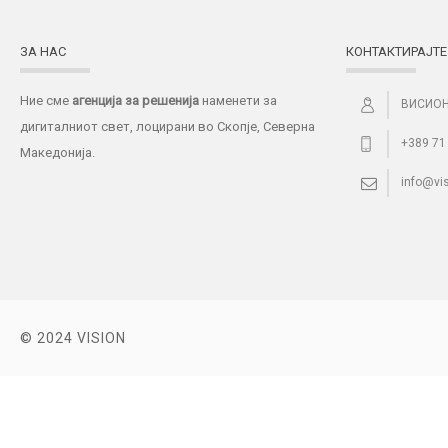
ЗА НАС
КОНТАКТИРАЈТЕ
Ние сме
агенција за решенија
наменети за
ВИСИОН
дигиталниот свет, лоцирани во Скопје, Северна
+389 71
Македонија.
info@vi
© 2024 VISION