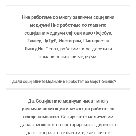
Ние работиме со многу различни социјални
медиуми! Ние работиме со главните
социјални медиуми сајтови како Фејсбук,
Твитер, ЈуТјуб, Инстаграм, Пинтерест и
ЛинкдИн.
Сепак, работиме и со десетици
помали социјални медиуми.
Дали социјалните медиуми ќе работат за мојот бизнис?
Да. Социјалните медиуми имаат многу
различни апликации и можат да работат за
секоја компанија.
Социјалните медиуми им
даваат можност на претпријатијата директно
да се поврзат со клиентите, како никое