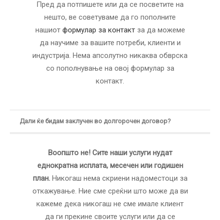
Пред да потпишете или да се посветите на
нешто, ве советуваме да го пополните
нашиот
формулар за контакт
за да можеме
да научиме за вашите потреби, клиенти и
индустрија. Нема апсолутно никаква обврска
со пополнување на овој формулар за
контакт.
Дали ќе бидам заклучен во долгорочен договор?
Воопшто не! Сите наши услуги нудат
еднократна исплата, месечен или годишен
план.
Никогаш нема скриени надоместоци за
откажување. Ние сме среќни што може да ви
кажеме дека никогаш не сме имале клиент
да ги прекине своите услуги или да се