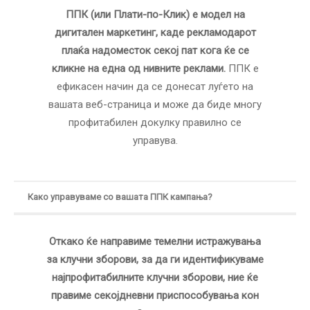
ППК (или Плати-по-Клик) е модел на
дигитален маркетинг, каде рекламодарот
плаќа надоместок секој пат кога ќе се
кликне на една од нивните реклами.
ППК е
ефикасен начин да се донесат луѓето на
вашата веб-страница и може да биде многу
профитабилен докулку правилно се
управува.
Како управуваме со вашата ППК кампања?
Откако ќе направиме темелни истражувања
за клучни зборови, за да ги идентификуваме
најпрофитабилните клучни зборови, ние ќе
правиме секојдневни приспособувања кон