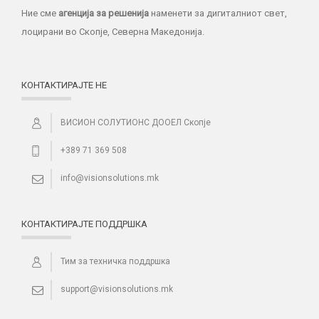
Ние сме
агенција за решенија
наменети за дигиталниот свет,
лоцирани во Скопје, Северна Македонија.
КОНТАКТИРАЈТЕ НЕ
ВИСИОН СОЛУТИОНС ДООЕЛ Скопје
+389 71 369 508
info@visionsolutions.mk
КОНТАКТИРАЈТЕ ПОДДРШКА
Тим за техничка поддршка
support@visionsolutions.mk