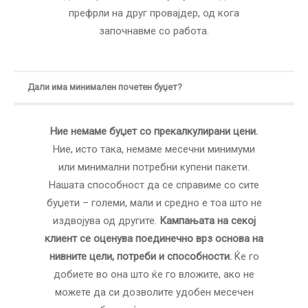
префрли на друг провајдер, од кога
започнавме со работа.
Дали има минимален почетен буџет?
Ние немаме буџет со прекалкулирани цени.
Ние, исто така, немаме месечни минимуми
или минимални потребни купени пакети.
Нашата способност да се справиме со сите
буџети – големи, мали и средно е тоа што не
издвојува од другите.
Кампањата на секој
клиент се оценува поединечно врз основа на
нивните цели, потреби и способности.
Ќе го
добиете во она што ќе го вложите, ако не
можете да си дозволите удобен месечен