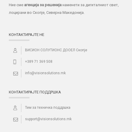
Ние сме
агенција за решенија
наменети за дигиталниот свет,
лоцирани во Скопје, Северна Македонија.
КОНТАКТИРАЈТЕ НЕ
ВИСИОН СОЛУТИОНС ДООЕЛ Скопје
+389 71 369 508
info@visionsolutions.mk
КОНТАКТИРАЈТЕ ПОДДРШКА
Тим за техничка поддршка
support@visionsolutions.mk